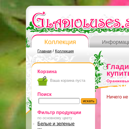
Коллекция
Информац
Главная
/
Коллекция
Глад
Корзина
купит
Ваша корзина пуста
Оранжевые
Поиск
Ничего не
Фильтр продукции
по основному цвету
Белые и зеленые