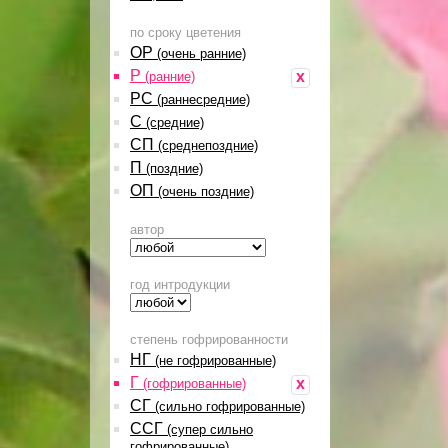
по сроку цветения
ОР
(очень ранние)
Р
x
(ранние)
РС
(раннесредние)
С
(средние)
СП
(среднепоздние)
П
(поздние)
ОП
(очень поздние)
автор
год интродукции
степень гофрированности
НГ
(не гофрированные)
Г
x
(гофрированные)
СГ
(сильно гофрированные)
ССГ
(супер сильно
гофрированные)