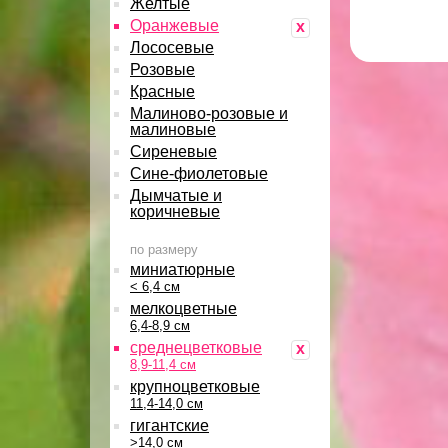
Желтые
Оранжевые
x
Лососевые
Розовые
Красные
Малиново-розовые и
малиновые
Сиреневые
Сине-фиолетовые
Дымчатые и
коричневые
по размеру
миниатюрные
< 6,4 см
мелкоцветные
6,4-8,9 см
среднецветковые
x
8,9-11,4 см
крупноцветковые
11,4-14,0 см
гигантские
>14,0 см