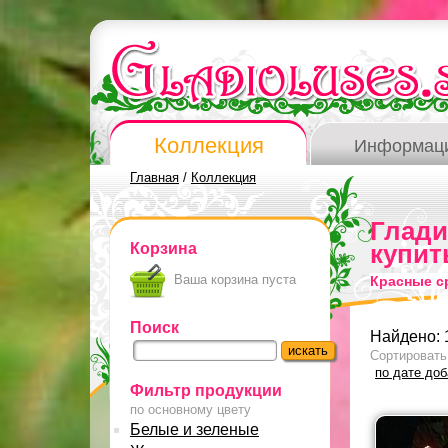
Коллекция
Информац
Главная
/
Коллекция
Глад
Корзина
купит
Ваша корзина пуста
Красные с
Поиск
Найдено: 
Сортировать
по дате до
Фильтр продукции
по основному цвету
Белые и зеленые