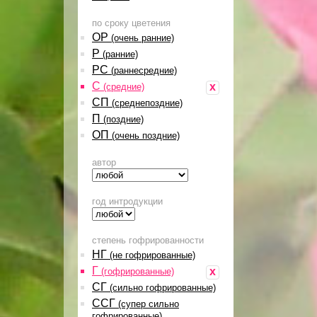
по сроку цветения
ОР
(очень ранние)
Р
(ранние)
РС
(раннесредние)
С
x
(средние)
СП
(среднепоздние)
П
(поздние)
ОП
(очень поздние)
автор
год интродукции
степень гофрированности
НГ
(не гофрированные)
Г
x
(гофрированные)
СГ
(сильно гофрированные)
ССГ
(супер сильно
гофрированные)