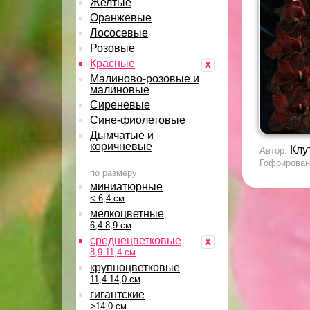
Желтые
Оранжевые
Лососевые
Розовые
Красные
x
Малиново-розовые и
малиновые
Сиреневые
Сине-фиолетовые
Дымчатые и
коричневые
Клу
Автор:
Гофрирован
по размеру
миниатюрные
< 6,4 см
мелкоцветные
6,4-8,9 см
среднецветковые
x
8,9-11,4 см
крупноцветковые
11,4-14,0 см
гигантские
>14,0 см