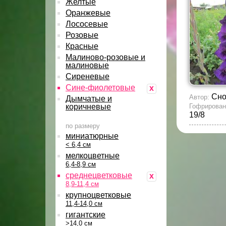
Желтые
Оранжевые
Лососевые
Розовые
Красные
Малиново-розовые и
малиновые
Сиреневые
Сине-фиолетовые
x
Сно
Автор:
Дымчатые и
коричневые
Гофрирован
19/8
по размеру
миниатюрные
< 6,4 см
мелкоцветные
6,4-8,9 см
среднецветковые
x
8,9-11,4 см
крупноцветковые
11,4-14,0 см
гигантские
>14,0 см