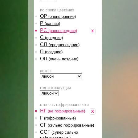
по сроку цветения
ОР
(очень ранние)
Р
(ранние)
РС
x
(раннесредние)
С
(средние)
СП
(среднепоздние)
П
(поздние)
ОП
(очень поздние)
автор
год интродукции
степень гофрированности
НГ
x
(не гофрированные)
Г
(гофрированные)
СГ
(сильно гофрированные)
ССГ
(супер сильно
гофрированные)