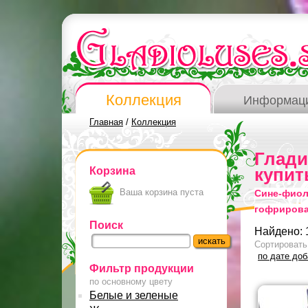
Коллекция
Информац
Главная
/
Коллекция
Глад
Корзина
купит
Ваша корзина пуста
Сине-фиол
гофриров
Поиск
Найдено: 
Сортировать
по дате до
Фильтр продукции
по основному цвету
Белые и зеленые