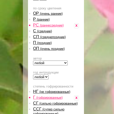
по сроку цветения
ОР
(очень ранние)
Р
(ранние)
РС
x
(раннесредние)
С
(средние)
СП
(среднепоздние)
П
(поздние)
ОП
(очень поздние)
автор
год интродукции
степень гофрированности
НГ
(не гофрированные)
Г
x
(гофрированные)
СГ
(сильно гофрированные)
ССГ
(супер сильно
гофрированные)