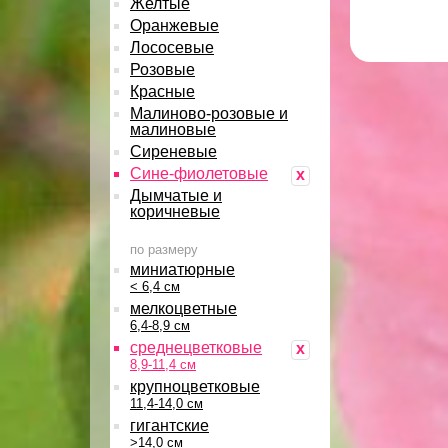
Желтые
Оранжевые
Лососевые
Розовые
Красные
Малиново-розовые и
малиновые
Сиреневые
Сине-фиолетовые
x
Дымчатые и
коричневые
по размеру
миниатюрные
< 6,4 см
мелкоцветные
6,4-8,9 см
среднецветковые
x
8,9-11,4 см
крупноцветковые
11,4-14,0 см
гигантские
>14,0 см