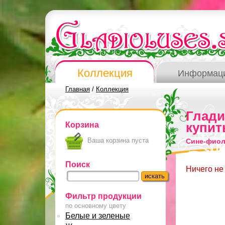
Коллекция
Информац
Главная
/
Коллекция
Глад
Корзина
купит
Ваша корзина пуста
Сине-фиол
Поиск
Ничего не
Фильтр продукции
по основному цвету
Белые и зеленые