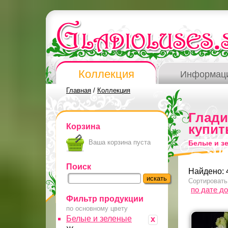
Коллекция
Информац
Главная
/
Коллекция
Глад
Корзина
купит
Ваша корзина пуста
Белые и з
Поиск
Найдено: 
Сортировать
по дате д
Фильтр продукции
по основному цвету
Белые и зеленые
x