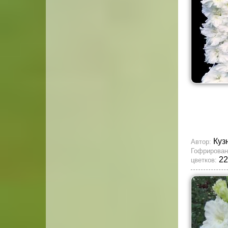
Куз
Автор:
Гофрирован
22
цветков: