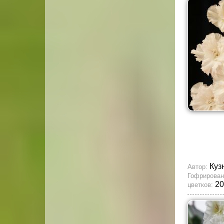
Куз
Автор:
Гофрирован
20
цветков: