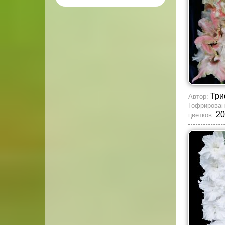
Три
Автор:
Гофрирован
20
цветков: