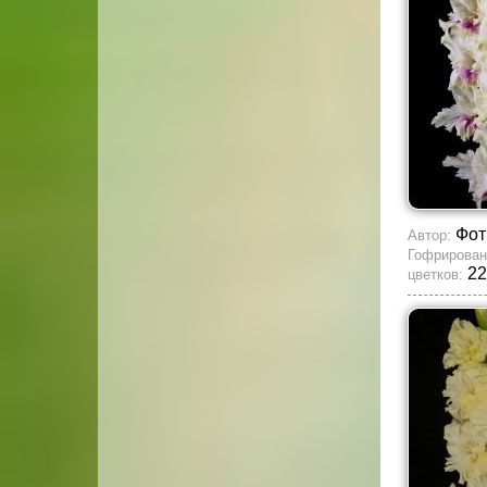
Фот
Автор:
Гофрирован
22
цветков: