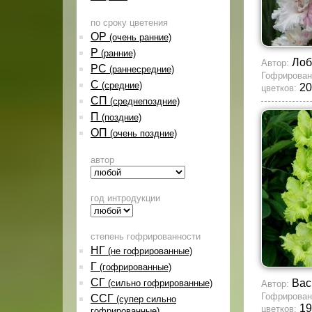
по сроку цветения
ОР
(очень ранние)
Р
(ранние)
Лоб
Автор:
РС
(раннесредние)
Гофрирован
С
(средние)
20
цветков:
СП
(среднепоздние)
П
(поздние)
ОП
(очень поздние)
автор
год интродукции
степень гофрированности
НГ
(не гофрированные)
Г
(гофрированные)
СГ
Вас
(сильно гофрированные)
Автор:
Гофрирован
ССГ
(супер сильно
19
цветков:
гофрированные)