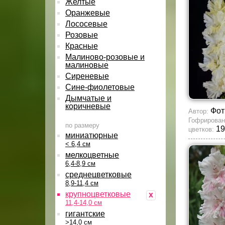
Желтые
Оранжевые
Лососевые
Розовые
Красные
Малиново-розовые и
малиновые
Сиреневые
Сине-фиолетовые
Дымчатые и
коричневые
Фот
Автор:
Гофрирован
по размеру
19
цветков:
миниатюрные
< 6,4 см
мелкоцветные
6,4-8,9 см
среднецветковые
8,9-11,4 см
крупноцветковые
x
11,4-14,0 см
гигантские
>14,0 см