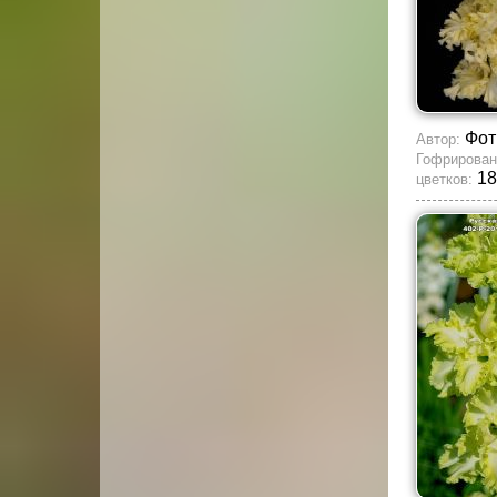
Фот
Автор:
Гофрирован
18
цветков: