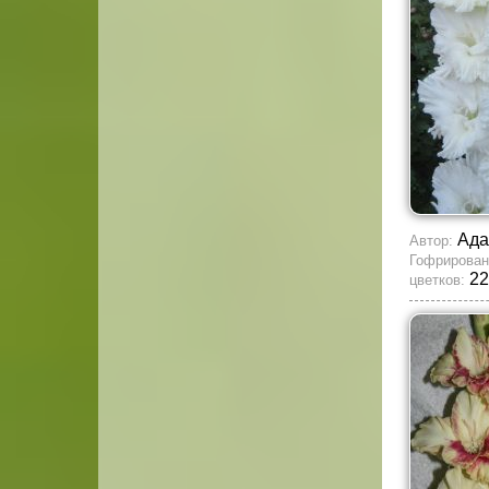
Ада
Автор:
Гофрирован
22
цветков: