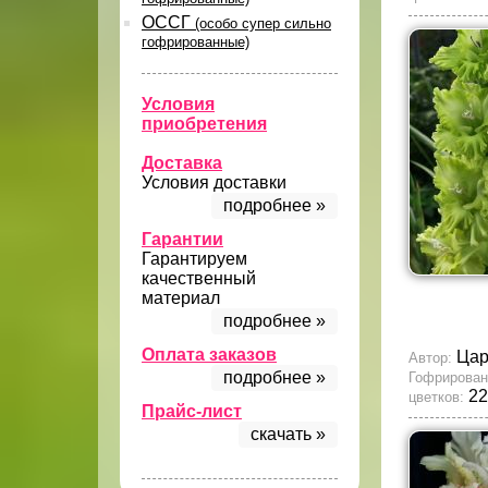
ОССГ
(особо супер сильно
гофрированные)
Условия
приобретения
Доставка
Условия доставки
подробнее »
Гарантии
Гарантируем
качественный
материал
подробнее »
Оплата заказов
Ца
Автор:
подробнее »
Гофрирован
22
цветков:
Прайс-лист
скачать »