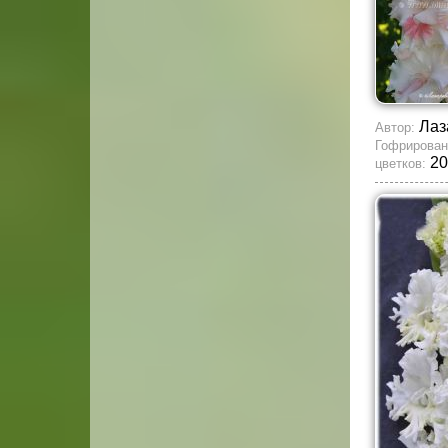
Лаз
Автор:
Гофрирован
20
цветков: