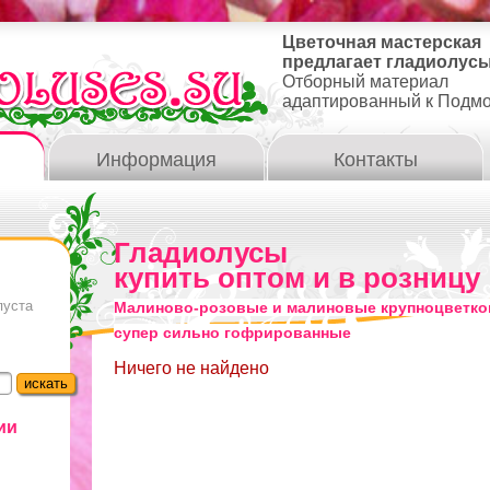
Цветочная мастерская
предлагает гладиолусы
Отборный материал
адаптированный к Подм
Информация
Контакты
Гладиолусы
купить оптом и в розницу
пуста
Малиново-розовые и малиновые крупноцветко
супер сильно гофрированные
Ничего не найдено
ии