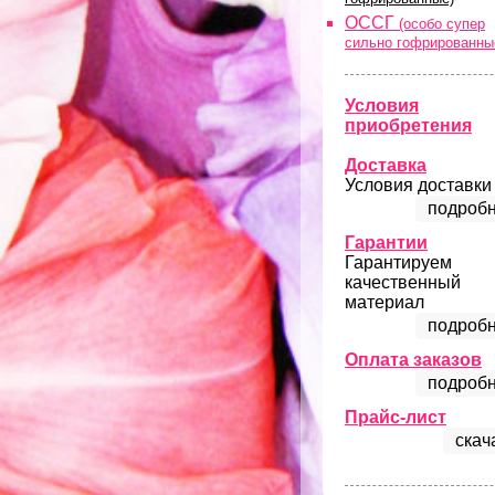
ОССГ
(особо супер
сильно гофрированны
Условия
приобретения
Доставка
Условия доставки
подробн
Гарантии
Гарантируем
качественный
материал
подробн
Оплата заказов
подробн
Прайс-лист
скач