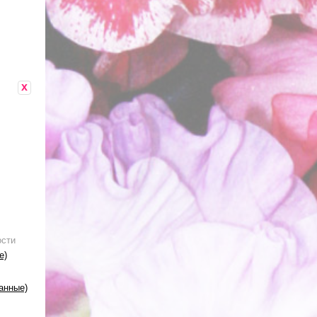
x
ости
е)
анные)