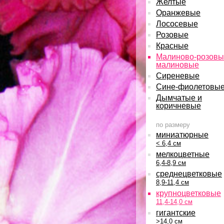
Желтые
Оранжевые
Лососевые
Розовые
Красные
Малиново-розовы
малиновые
Сиреневые
Сине-фиолетовы
Дымчатые и
коричневые
по размеру
миниатюрные
< 6,4 см
мелкоцветные
6,4-8,9 см
среднецветковые
8,9-11,4 см
крупноцветковые
11,4-14,0 см
гигантские
>14,0 см