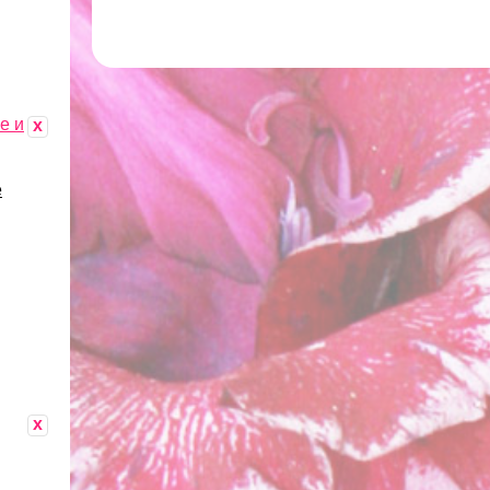
е и
x
е
x