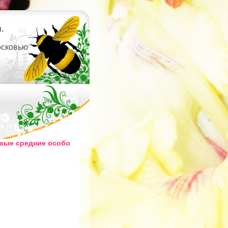
.
осковью
вые средние особо