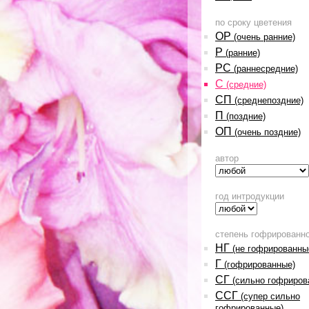
по сроку цветения
ОР
(очень ранние)
Р
(ранние)
РС
(раннесредние)
С
(средние)
СП
(среднепоздние)
П
(поздние)
ОП
(очень поздние)
автор
год интродукции
степень гофрированн
НГ
(не гофрированны
Г
(гофрированные)
СГ
(сильно гофриров
ССГ
(супер сильно
гофрированные)