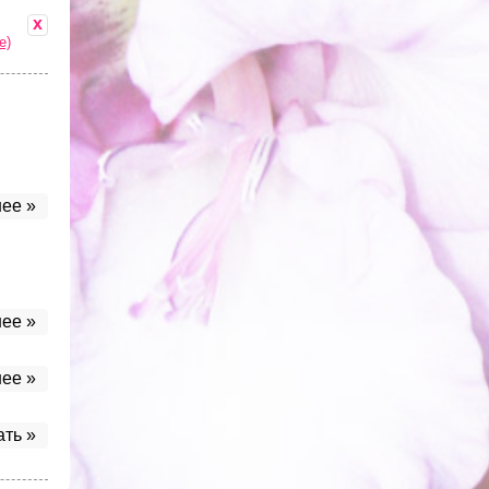
x
е)
ее »
ее »
ее »
ать »