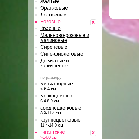
Желтые
Оранжевые
Лососевые
Розовые
x
Красные
Малиново-розовые и
малиновые
Сиреневые
Сине-фиолетовые
Дымчатые и
коричневые
по размеру
миниатюрные
< 6,4 см
мелкоцветные
6,4-8,9 см
среднецветковые
8,9-11,4 см
крупноцветковые
11,4-14,0 см
гигантские
x
>14,0 см