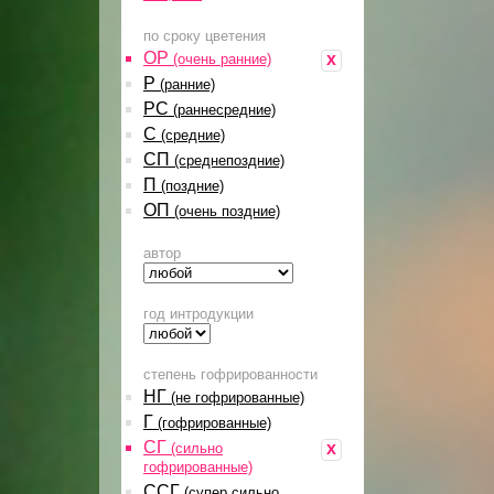
по сроку цветения
ОР
x
(очень ранние)
Р
(ранние)
РС
(раннесредние)
С
(средние)
СП
(среднепоздние)
П
(поздние)
ОП
(очень поздние)
автор
год интродукции
степень гофрированности
НГ
(не гофрированные)
Г
(гофрированные)
СГ
x
(сильно
гофрированные)
ССГ
(супер сильно