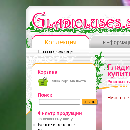
Коллекция
Информац
Главная
/
Коллекция
Глад
Корзина
купит
Ваша корзина пуста
Розовые г
Поиск
Ничего не
Фильтр продукции
по основному цвету
Белые и зеленые