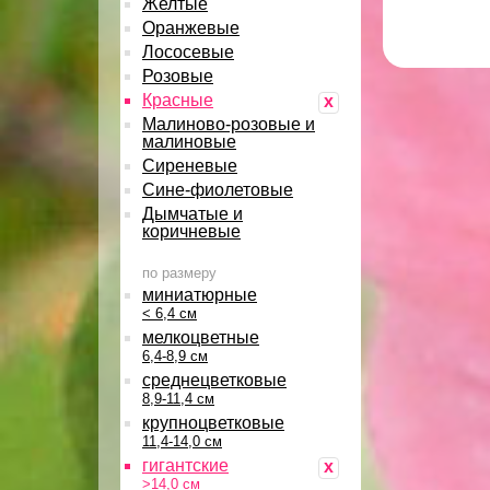
Желтые
Оранжевые
Лососевые
Розовые
Красные
x
Малиново-розовые и
малиновые
Сиреневые
Сине-фиолетовые
Дымчатые и
коричневые
по размеру
миниатюрные
< 6,4 см
мелкоцветные
6,4-8,9 см
среднецветковые
8,9-11,4 см
крупноцветковые
11,4-14,0 см
гигантские
x
>14,0 см