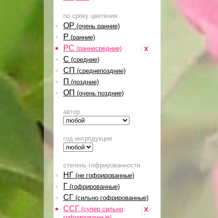
по сроку цветения
ОР
(очень ранние)
Р
(ранние)
РС
x
(раннесредние)
С
(средние)
СП
(среднепоздние)
П
(поздние)
ОП
(очень поздние)
автор
год интродукции
степень гофрированности
НГ
(не гофрированные)
Г
(гофрированные)
СГ
(сильно гофрированные)
ССГ
x
(супер сильно
гофрированные)