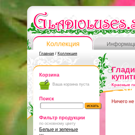
Коллекция
Информац
Главная
/
Коллекция
Глад
Корзина
купит
Ваша корзина пуста
Красные г
Поиск
Ничего не
Фильтр продукции
по основному цвету
Белые и зеленые