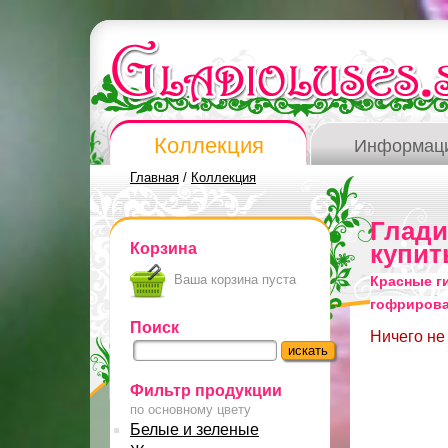
Коллекция
Информац
Главная
/
Коллекция
Глад
Корзина
купит
Ваша корзина пуста
Красные г
гофриров
Поиск
Ничего не
Фильтр продукции
по основному цвету
Белые и зеленые