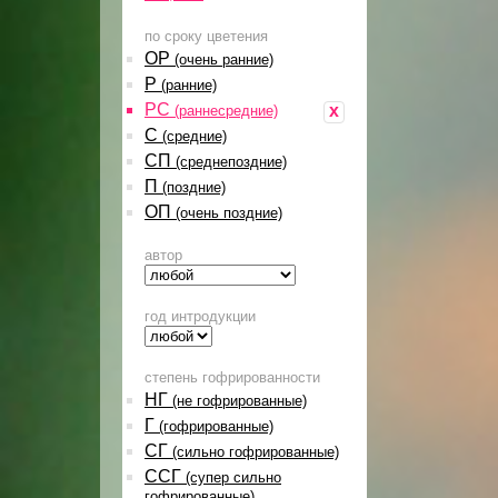
по сроку цветения
ОР
(очень ранние)
Р
(ранние)
РС
x
(раннесредние)
С
(средние)
СП
(среднепоздние)
П
(поздние)
ОП
(очень поздние)
автор
год интродукции
степень гофрированности
НГ
(не гофрированные)
Г
(гофрированные)
СГ
(сильно гофрированные)
ССГ
(супер сильно
гофрированные)