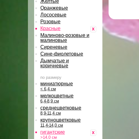
Желтые
Оранжевые
Лососевые
Розовые
Красные
x
Малиново-розовые и
малиновые
Сиреневые
Сине-фиолетовые
Дымчатые и
коричневые
по размеру
миниатюрные
< 6,4 см
мелкоцветные
6,4-8,9 см
среднецветковые
8,9-11,4 см
крупноцветковые
11,4-14,0 см
гигантские
x
>14,0 см