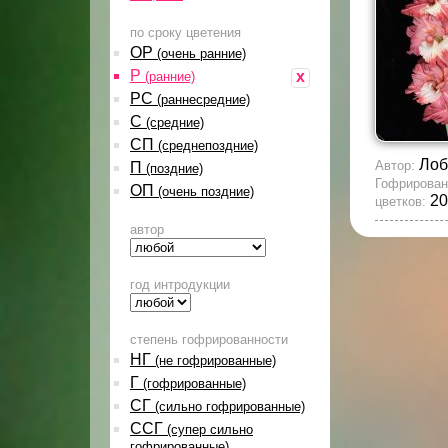
по сроку цветения
ОР
(очень ранние)
Р
x
(ранние)
РС
(раннесредние)
С
(средние)
СП
(среднепоздние)
Лоб
Автор:
П
(поздние)
Гофрирован
ОП
(очень поздние)
20
цветков:
автор
год интродукции
степень гофрированности
НГ
(не гофрированные)
Г
(гофрированные)
СГ
(сильно гофрированные)
ССГ
(супер сильно
гофрированные)