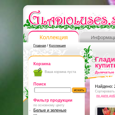
Коллекция
Информац
Главная
/
Коллекция
Глад
Корзина
купит
Ваша корзина пуста
Дымчатые 
Поиск
Найдено: 
Сортировать
по дате до
Фильтр продукции
по основному цвету
Белые и зеленые