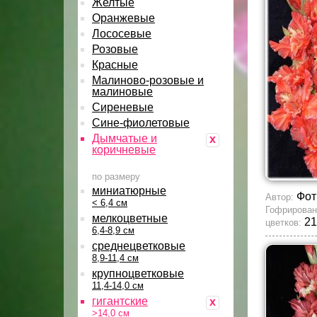
Желтые
Оранжевые
Лососевые
Розовые
Красные
Малиново-розовые и
малиновые
Сиреневые
Сине-фиолетовые
Дымчатые и
x
коричневые
по размеру
миниатюрные
Фот
Автор:
< 6,4 см
Гофрирован
мелкоцветные
21
цветков:
6,4-8,9 см
среднецветковые
8,9-11,4 см
крупноцветковые
11,4-14,0 см
гигантские
x
>14,0 см