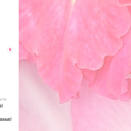
x
ости
е)
анные)