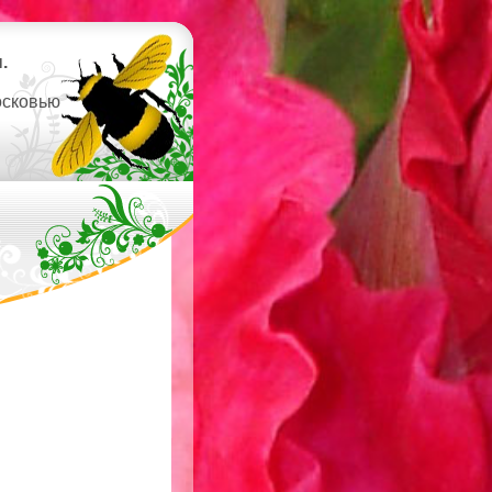
.
осковью