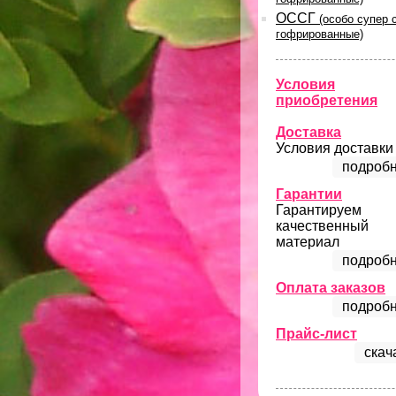
ОССГ
(особо супер 
гофрированные)
Условия
приобретения
Доставка
Условия доставки
подробн
Гарантии
Гарантируем
качественный
материал
подробн
Оплата заказов
подробн
Прайс-лист
скач