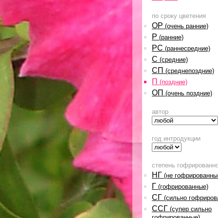
по сроку цветения
ОР
(очень ранние)
Р
(ранние)
РС
(раннесредние)
С
(средние)
СП
(среднепоздние)
П
(поздние)
ОП
(очень поздние)
автор
год интродукции
степень гофрированн
НГ
(не гофрированны
Г
(гофрированные)
СГ
(сильно гофриров
ССГ
(супер сильно
гофрированные)