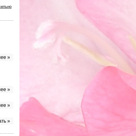
сильно
ее »
ее »
ее »
ать »