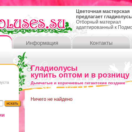
Цветочная мастерская
предлагает гладиолусы
Отборный материал
адаптированный к Подм
Информация
Контакты
Гладиолусы
купить оптом и в розницу
пуста
Дымчатые и коричневые гигантские поздние
Ничего не найдено
ии