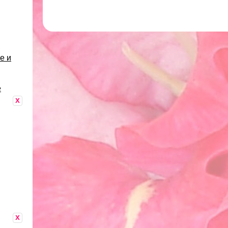
е и
е
x
x