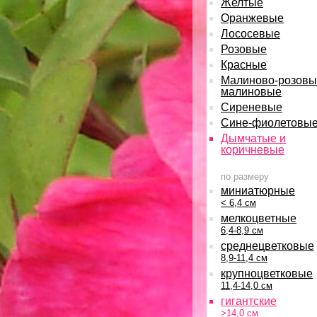
Желтые
Оранжевые
Лососевые
Розовые
Красные
Малиново-розовы
малиновые
Сиреневые
Сине-фиолетовы
Дымчатые и
коричневые
по размеру
миниатюрные
< 6,4 см
мелкоцветные
6,4-8,9 см
среднецветковые
8,9-11,4 см
крупноцветковые
11,4-14,0 см
гигантские
>14,0 см