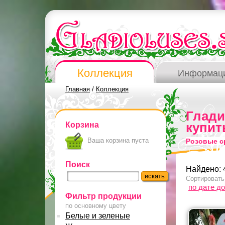
Коллекция
Информац
Главная
/
Коллекция
Глад
Корзина
купит
Ваша корзина пуста
Розовые с
Поиск
Найдено: 
Сортировать
по дате д
Фильтр продукции
по основному цвету
Белые и зеленые