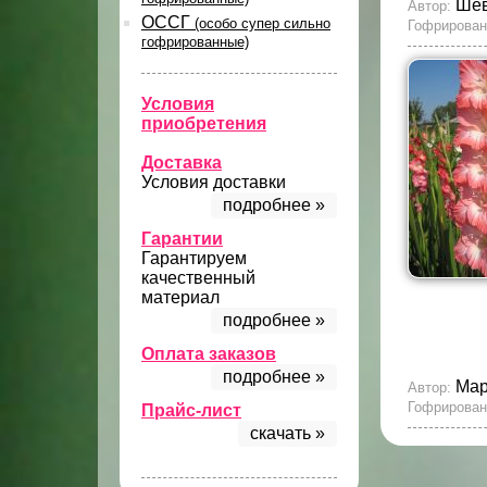
Шев
Автор:
ОССГ
(особо супер сильно
Гофрирован
гофрированные)
Условия
приобретения
Доставка
Условия доставки
подробнее »
Гарантии
Гарантируем
качественный
материал
подробнее »
Оплата заказов
подробнее »
Мар
Автор:
Гофрирован
Прайс-лист
скачать »