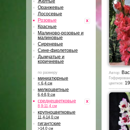
Желтые
Оранжевые
Лососевые
Розовые
x
Красные
Малиново-розовые и
малиновые
Сиреневые
Сине-фиолетовые
Дымчатые и
коричневые
Вас
по размеру
Автор:
миниатюрные
Гофрирован
19
< 6,4 см
цветков:
мелкоцветные
6,4-8,9 см
среднецветковые
x
8,9-11,4 см
крупноцветковые
11,4-14,0 см
гигантские
>14,0 см