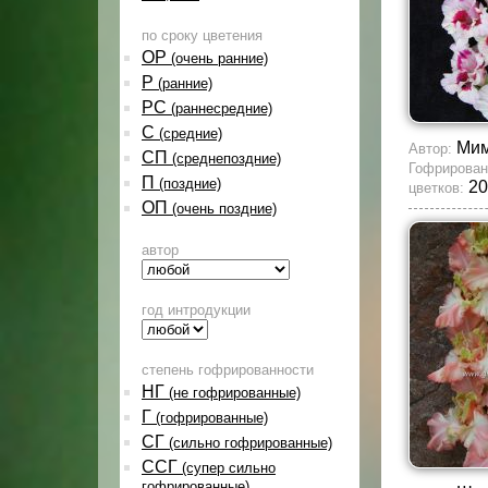
по сроку цветения
ОР
(очень ранние)
Р
(ранние)
РС
(раннесредние)
С
(средние)
Мим
Автор:
СП
(среднепоздние)
Гофрирован
П
(поздние)
20
цветков:
ОП
(очень поздние)
автор
год интродукции
степень гофрированности
НГ
(не гофрированные)
Г
(гофрированные)
СГ
(сильно гофрированные)
ССГ
(супер сильно
гофрированные)