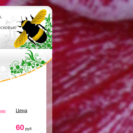
.
осковью
Цена
чию
60
руб