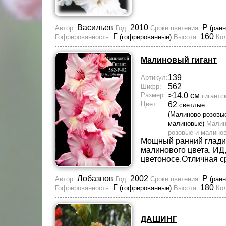
Васильев
2010
Р
Автор:
Год:
Сроки цветения:
(ранн
Г
160
Гофрированность :
(гофрированные)
Высота:
Кол
Малиновый гигант
139
Артикул:
562
Шифр:
Размер:
>14,0 см
гигантс
Цвет:
62
светлые
(Малиново-розовы
малиновые)
Малин
розовые и малино
Мощный ранний глади
малинового цвета. ИД
цветоносе.Отличная с
Лобазнов
2002
Р
Автор:
Год:
Сроки цветения:
(ранн
Г
180
Гофрированность :
(гофрированные)
Высота:
Кол
ДАШИНГ