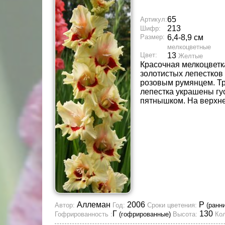
65
Артикул:
213
Шифр:
Размер:
6,4-8,9 см
мелкоцветные
Цвет:
13
Желтые
Красочная мелкоцветка
золотистых лепестков
розовым румянцем. Т
лепестка украшены гу
пятнышком. На верхне
Аллеман
2006
Р
Автор:
Год:
Сроки цветения:
(ранн
Г
130
Гофрированность :
(гофрированные)
Высота:
Кол