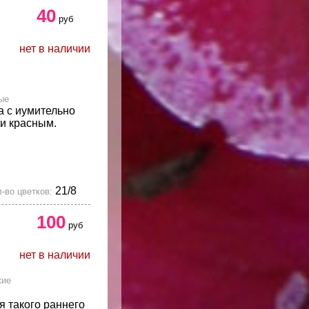
40
руб
нет в наличии
ые
а с иумительно
и красным.
21/8
-во цветков:
100
руб
нет в наличии
кие
 такого раннего