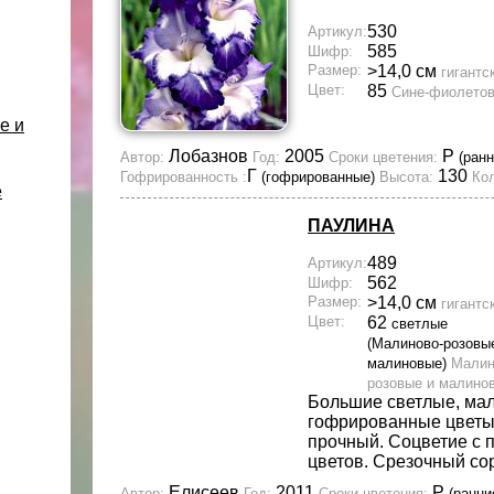
530
Артикул:
585
Шифр:
Размер:
>14,0 см
гигантс
Цвет:
85
Сине-фиолето
е и
Лобазнов
2005
Р
Автор:
Год:
Сроки цветения:
(ранн
Г
130
Гофрированность :
(гофрированные)
Высота:
Кол
е
ПАУЛИНА
489
Артикул:
562
Шифр:
Размер:
>14,0 см
гигантс
Цвет:
62
светлые
(Малиново-розовы
малиновые)
Малин
розовые и малино
Большие светлые, ма
гофрированные цветы.
прочный. Соцветие с 
цветов. Срезочный сор
Елисеев
2011
Р
Автор:
Год:
Сроки цветения:
(ранни