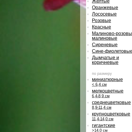
Желтые
Оранжевые
Лососевые
Розовые
Красные
Малиново-розовы
малиновые
Сиреневые
Сине-фиолетовы
Дымчатые и
коричневые
по размеру
миниатюрные
< 6,4 см
мелкоцветные
6,4-8,9 см
среднецветковые
8,9-11,4 см
крупноцветковые
11,4-14,0 см
гигантские
>14,0 см