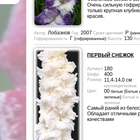
Очень сильную гофрир
только крупная клубн
красив.
Лобазнов
2007
Р
Автор:
Год:
Сроки цветения:
(ранн
Г
130
Гофрированность :
(гофрированные)
Высота:
Кол
ПЕРВЫЙ СНЕЖОК
180
Артикул:
400
Шифр:
Размер:
11,4-14,0 см
крупноцветковые
Цвет:
00
белые (Белые 
зеленые)
Белые и
зеленые
Самый раний из бело
Обладает отличными 
качествами