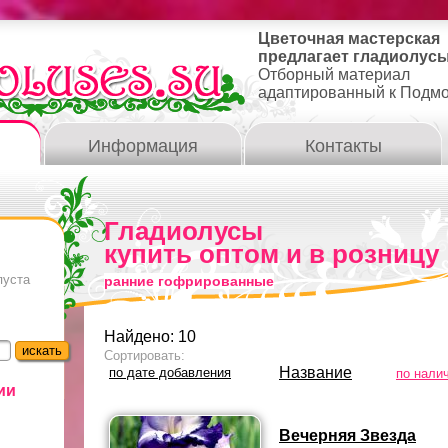
Цветочная мастерская
предлагает гладиолусы
Отборный материал
адаптированный к Подм
Информация
Контакты
Гладиолусы
купить оптом и в розницу
пуста
ранние гофрированные
Найдено: 10
Сортировать:
Название
по дате добавления
по нали
ии
Вечерняя Звезда