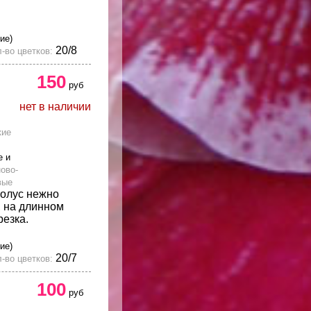
ие)
20/8
-во цветков:
150
руб
нет в наличии
кие
е и
ово-
вые
олус нежно
, на длинном
резка.
ие)
20/7
-во цветков:
100
руб