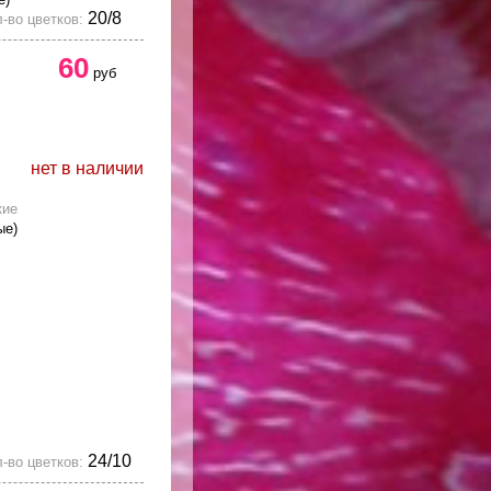
20/8
-во цветков:
60
руб
нет в наличии
кие
ые)
24/10
-во цветков: