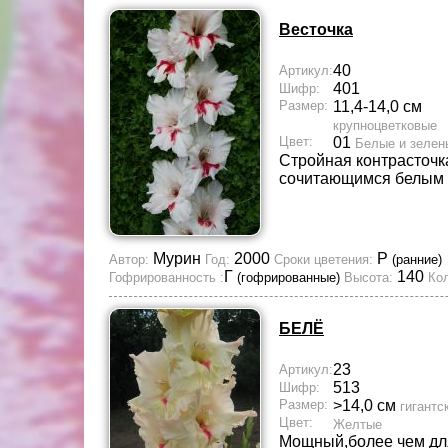
Весточка
40
Артикул:
401
Шифр:
Размер:
11,4-14,0 см
крупноцветковые
Цвет:
01
Белые и зелен
Стройная контрасточк
сочитающимся белым 
Мурин
2000
Р
Автор:
Год:
Сроки цветения:
(ранние)
Г
140
Гофрированность :
(гофрированные)
Высота:
Кол
БЕЛЁ
23
Артикул:
513
Шифр:
Размер:
>14,0 см
гигантс
Цвет:
Желтые
Мощный,более чем для