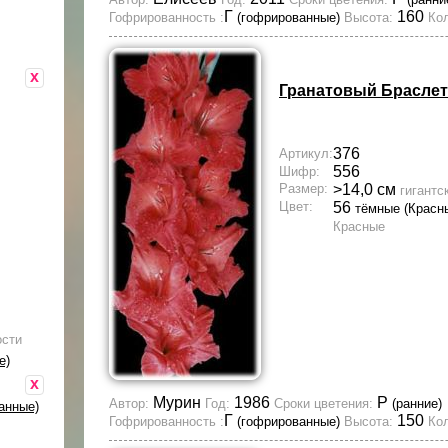
Г
160
Гофрированность :
(гофрированные)
Высота:
Кол
x
Гранатовый Браслет
376
Артикул:
556
Шифр:
Размер:
>14,0 см
гигантс
Цвет:
56
тёмные (Красн
Красные
ости
е)
x
Мурин
1986
Р
Автор:
Год:
Сроки цветения:
(ранние)
анные)
Г
150
Гофрированность :
(гофрированные)
Высота:
Кол