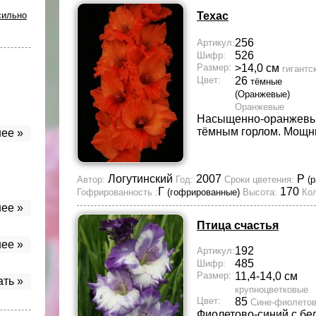
сильно
Техас
256
Артикул:
526
Шифр:
Размер:
>14,0 см
гигантс
Цвет:
26
тёмные
(Оранжевые)
Оранжевые
Насыщенно-оранжевы
тёмным горлом. Мощн
ее »
Логутинский
2007
Р
Автор:
Год:
Сроки цветения:
(
Г
170
Гофрированность :
(гофрированные)
Высота:
Кол
ее »
Птица счастья
ее »
192
Артикул:
485
Шифр:
Размер:
11,4-14,0 см
ать »
крупноцветковые
Цвет:
85
Сине-фиолето
Фиолетово-синий с бе