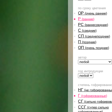
по сроку цветения
ОР
(очень ранние)
Р
(ранние)
РС
(раннесредние)
С
(средние)
СП
(среднепоздние)
П
(поздние)
ОП
(очень поздние)
автор
год интродукции
степень гофрированн
НГ
(не гофрированны
Г
(гофрированные)
СГ
(сильно гофриров
ССГ
(супер сильно
гофрированные)