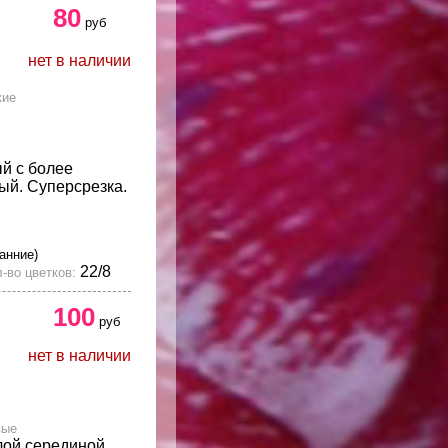
80
руб
нет в наличии
кие
й с более
ый. Суперсрезка.
ранние)
22/8
-во цветков:
100
руб
нет в наличии
вые
лой серединой.