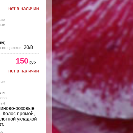
нет в наличии
кие
вые
ие)
20/8
-во цветков:
150
руб
нет в наличии
кие
е и
ово-
вые
линово-розовые
 Колос прямой,
плотной укладкой
т.
е)