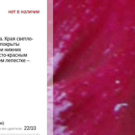
нет в наличии
. Края светло-
 покрыты
ри нижних
сто-красным
м лепестке –
ие)
22/10
-во цветков: