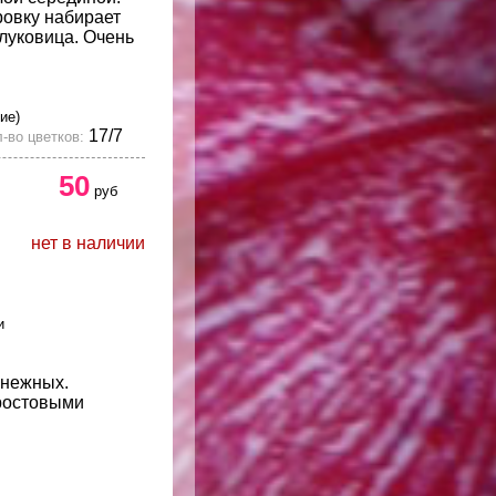
овку набирает
елуковица. Очень
ие)
17/7
-во цветков:
50
руб
нет в наличии
и
снежных.
ростовыми