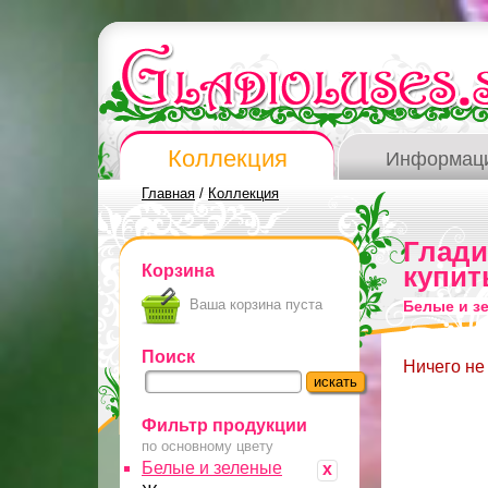
Коллекция
Информац
Главная
/
Коллекция
Глад
Корзина
купит
Ваша корзина пуста
Белые и з
Поиск
Ничего не
Фильтр продукции
по основному цвету
Белые и зеленые
x