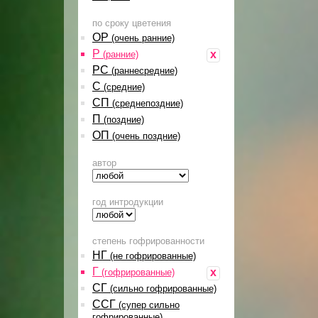
по сроку цветения
ОР
(очень ранние)
Р
x
(ранние)
РС
(раннесредние)
С
(средние)
СП
(среднепоздние)
П
(поздние)
ОП
(очень поздние)
автор
год интродукции
степень гофрированности
НГ
(не гофрированные)
Г
x
(гофрированные)
СГ
(сильно гофрированные)
ССГ
(супер сильно
гофрированные)