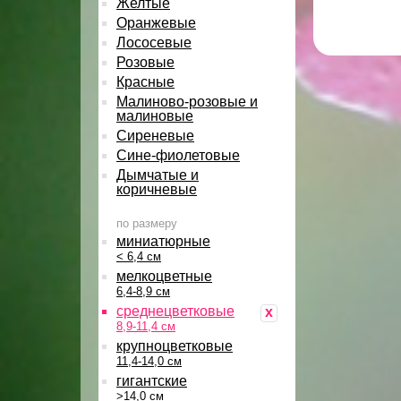
Желтые
Оранжевые
Лососевые
Розовые
Красные
Малиново-розовые и
малиновые
Сиреневые
Сине-фиолетовые
Дымчатые и
коричневые
по размеру
миниатюрные
< 6,4 см
мелкоцветные
6,4-8,9 см
среднецветковые
x
8,9-11,4 см
крупноцветковые
11,4-14,0 см
гигантские
>14,0 см