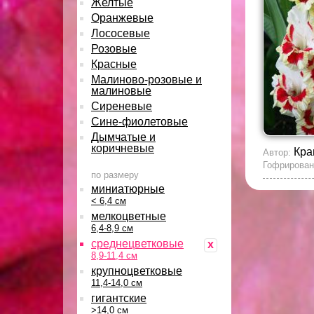
Желтые
Оранжевые
Лососевые
Розовые
Красные
Малиново-розовые и
малиновые
Сиреневые
Сине-фиолетовые
Дымчатые и
коричневые
Кра
Автор:
Гофрирован
по размеру
миниатюрные
< 6,4 см
мелкоцветные
6,4-8,9 см
среднецветковые
x
8,9-11,4 см
крупноцветковые
11,4-14,0 см
гигантские
>14,0 см