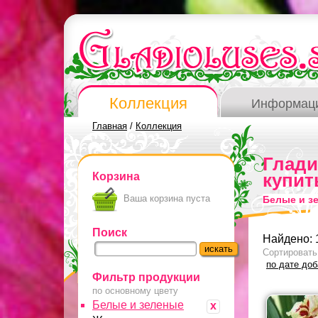
Коллекция
Информац
Главная
/
Коллекция
Глад
Корзина
купит
Ваша корзина пуста
Белые и з
Поиск
Найдено: 
Сортировать
по дате до
Фильтр продукции
по основному цвету
Белые и зеленые
x