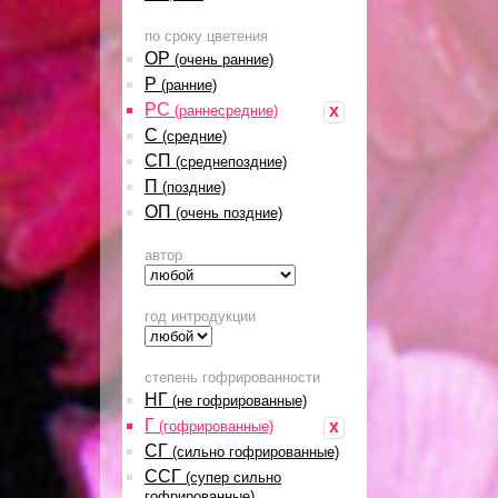
по сроку цветения
ОР
(очень ранние)
Р
(ранние)
РС
x
(раннесредние)
С
(средние)
СП
(среднепоздние)
П
(поздние)
ОП
(очень поздние)
автор
год интродукции
степень гофрированности
НГ
(не гофрированные)
Г
x
(гофрированные)
СГ
(сильно гофрированные)
ССГ
(супер сильно
гофрированные)