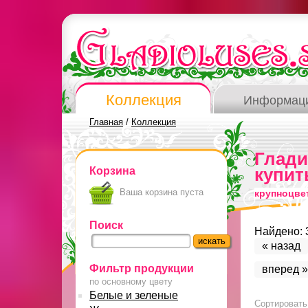
Коллекция
Информац
Главная
/
Коллекция
Глад
Корзина
купит
Ваша корзина пуста
крупноцве
Поиск
Найдено: 
« назад
Фильтр продукции
вперед »
по основному цвету
Белые и зеленые
Сортировать