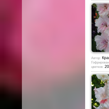
Кра
Автор:
Гофрирован
20
цветков: