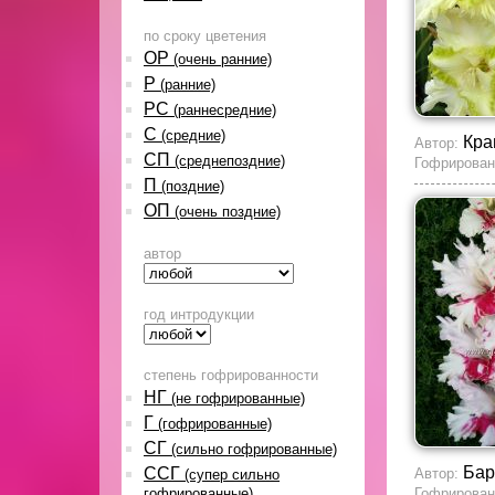
по сроку цветения
ОР
(очень ранние)
Р
(ранние)
РС
(раннесредние)
С
(средние)
Кра
Автор:
СП
(среднепоздние)
Гофрирован
П
(поздние)
ОП
(очень поздние)
автор
год интродукции
степень гофрированности
НГ
(не гофрированные)
Г
(гофрированные)
СГ
(сильно гофрированные)
Бар
ССГ
Автор:
(супер сильно
гофрированные)
Гофрирован