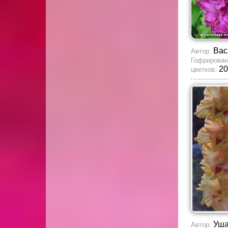
Вас
Автор:
Гофрирован
20
цветков:
Уша
Автор: