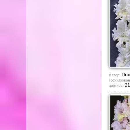
По
Автор:
Гофрирован
21
цветков: