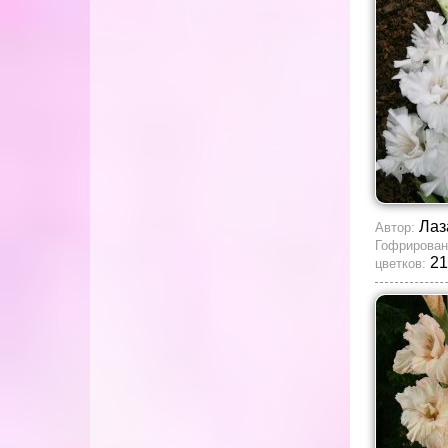
Лаз
Автор:
Гофрирован
21
цветков: