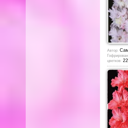
Сам
Автор:
Гофрирован
22
цветков: