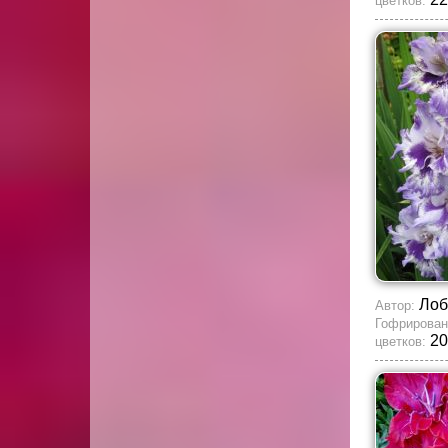
цветков:
Лоб
Автор:
Гофрирован
20
цветков: