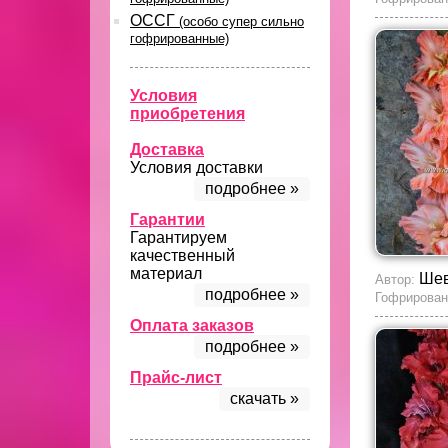
ОССГ
(особо супер сильно
гофрированные)
Условия
приобретения
Доставка
Условия доставки
подробнее »
Гарантии
Гарантируем
качественный
материал
Шев
Автор:
подробнее »
Гофрирован
Оплата заказов
подробнее »
Прайс-лист
скачать »