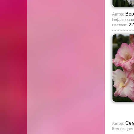
Вер
Автор:
Гофрирован
22
цветков:
Сем
Автор:
Кол-во цвет