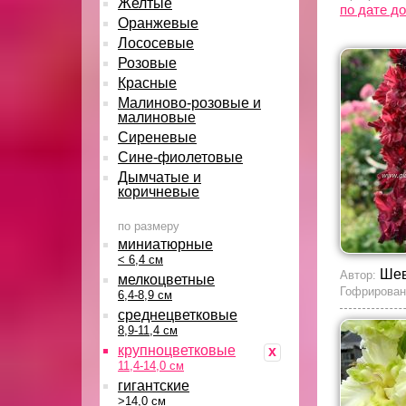
Желтые
по дате д
Оранжевые
Лососевые
Розовые
Красные
Малиново-розовые и
малиновые
Сиреневые
Сине-фиолетовые
Дымчатые и
коричневые
по размеру
миниатюрные
< 6,4 см
Шев
Автор:
мелкоцветные
Гофрирован
6,4-8,9 см
среднецветковые
8,9-11,4 см
крупноцветковые
x
11,4-14,0 см
гигантские
>14,0 см