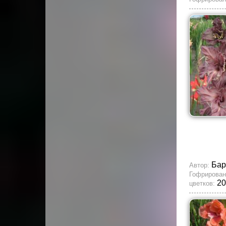
Бар
Автор:
Гофрирован
20
цветков: