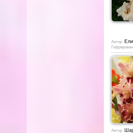
Ели
Автор:
Гофрирован
Ша
Автор: