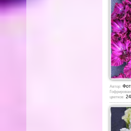
Фот
Автор:
Гофрирован
24
цветков: