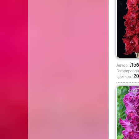
Лоб
Автор:
Гофрирован
20
цветков: