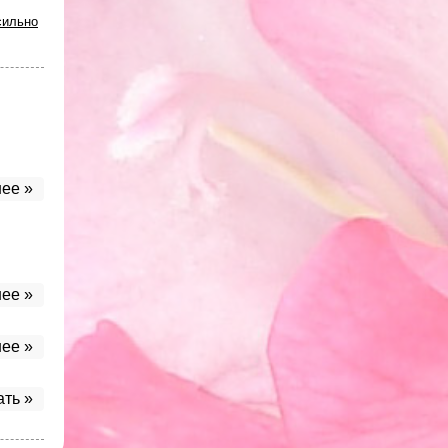
сильно
ее »
ее »
ее »
ать »