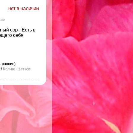
нет в наличии
кие
ый сорт. Есть в
ющего себя
ь ранние)
0
Кол-во цветков: