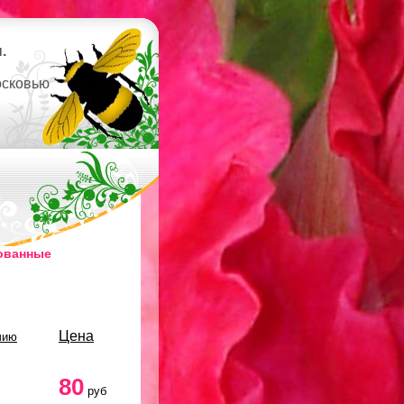
.
осковью
рованные
Цена
чию
80
руб