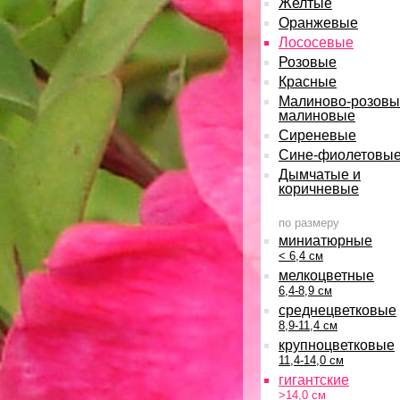
Желтые
Оранжевые
Лососевые
Розовые
Красные
Малиново-розовы
малиновые
Сиреневые
Сине-фиолетовы
Дымчатые и
коричневые
по размеру
миниатюрные
< 6,4 см
мелкоцветные
6,4-8,9 см
среднецветковые
8,9-11,4 см
крупноцветковые
11,4-14,0 см
гигантские
>14,0 см