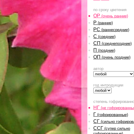
по сроку цветения
ОР
(очень ранние)
Р
(ранние)
РС
(раннесредние)
С
(средние)
СП
(среднепоздние)
П
(поздние)
ОП
(очень поздние)
автор
год интродукции
степень гофрированн
НГ
(не гофрированны
Г
(гофрированные)
СГ
(сильно гофриров
ССГ
(супер сильно
гофрированные)