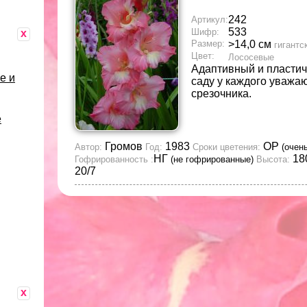
242
Артикул:
533
Шифр:
x
Размер:
>14,0 см
гигантс
Цвет:
Лососевые
Адаптивный и пластичн
е и
саду у каждого уважа
срезочника.
е
Громов
1983
ОР
Автор:
Год:
Сроки цветения:
(очен
НГ
18
Гофрированность :
(не гофрированные)
Высота:
20/7
x