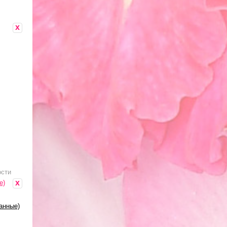
x
ости
x
е)
анные)