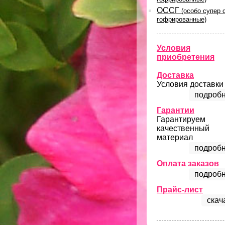
ОССГ
(особо супер 
гофрированные)
Условия
приобретения
Доставка
Условия доставки
подробн
Гарантии
Гарантируем
качественный
материал
подробн
Оплата заказов
подробн
Прайс-лист
скач