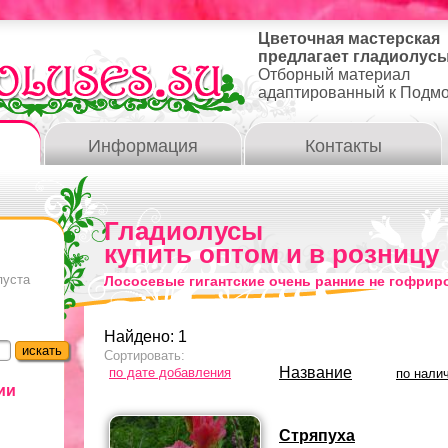
Цветочная мастерская
предлагает гладиолусы
Отборный материал
адаптированный к Подм
Информация
Контакты
Гладиолусы
купить оптом и в розницу
пуста
Лососевые гигантские очень ранние не гофри
Найдено: 1
Сортировать:
Название
по дате добавления
по нали
ии
Стряпуха