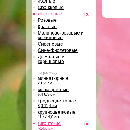
Желтые
Оранжевые
Лососевые
x
Розовые
Красные
Малиново-розовые и
малиновые
Сиреневые
Сине-фиолетовые
Дымчатые и
коричневые
по размеру
миниатюрные
< 6,4 см
мелкоцветные
6,4-8,9 см
среднецветковые
8,9-11,4 см
крупноцветковые
11,4-14,0 см
гигантские
x
>14,0 см