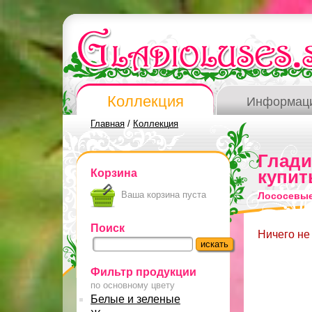
Коллекция
Информац
Главная
/
Коллекция
Глад
Корзина
купит
Ваша корзина пуста
Лососевые
Поиск
Ничего не
Фильтр продукции
по основному цвету
Белые и зеленые