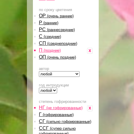
по сроку цветения
ОР
(очень ранние)
Р
(ранние)
РС
(раннесредние)
С
(средние)
СП
(среднепоздние)
П
x
(поздние)
ОП
(очень поздние)
автор
год интродукции
степень гофрированности
НГ
x
(не гофрированные)
Г
(гофрированные)
СГ
(сильно гофрированные)
ССГ
(супер сильно
гофрированные)