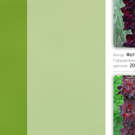
Фот
Автор:
Гофрирован
20
цветков: