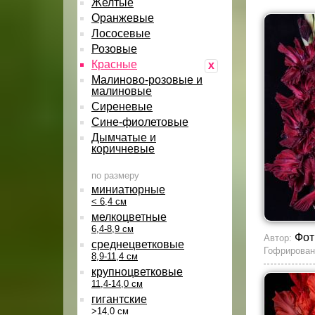
Желтые
Оранжевые
Лососевые
Розовые
Красные
x
Малиново-розовые и
малиновые
Сиреневые
Сине-фиолетовые
Дымчатые и
коричневые
по размеру
миниатюрные
< 6,4 см
мелкоцветные
6,4-8,9 см
Фот
Автор:
среднецветковые
Гофрирован
8,9-11,4 см
крупноцветковые
11,4-14,0 см
гигантские
>14,0 см