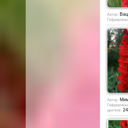
Вац
Автор:
Гофрирован
Мим
Автор:
Гофрирован
24
цветков: