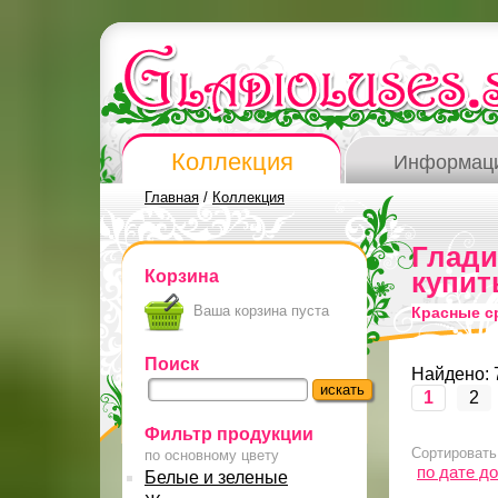
Коллекция
Информац
Главная
/
Коллекция
Глад
Корзина
купит
Ваша корзина пуста
Красные с
Поиск
Найдено: 
1
2
Фильтр продукции
Сортировать
по основному цвету
по дате д
Белые и зеленые