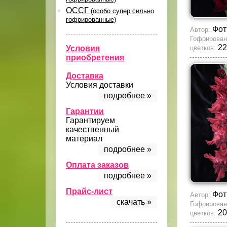
ОССГ
(особо супер сильно
гофрированные)
Фот
Автор:
Гофрирован
22
Условия
цветков:
приобретения
Доставка
Условия доставки
подробнее »
Гарантии
Гарантируем
качественный
материал
подробнее »
Оплата заказов
подробнее »
Прайс-лист
Фот
Автор:
скачать »
Гофрирован
20
цветков: