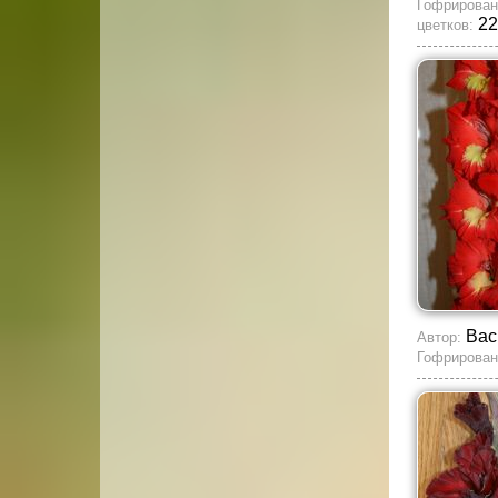
Гофрирован
22
цветков:
Вас
Автор:
Гофрирован