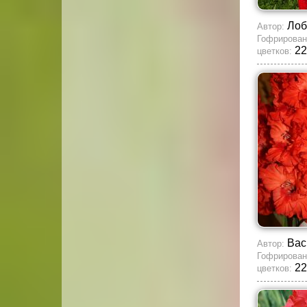
Лоб
Автор:
Гофрирован
22
цветков:
Вас
Автор:
Гофрирован
22
цветков: