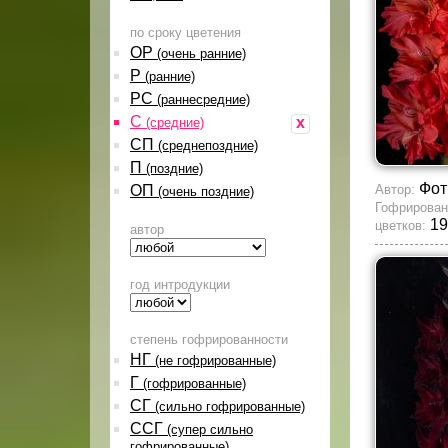
по сроку цветения
ОР
(очень ранние)
Р
(ранние)
РС
(раннесредние)
С
x
(средние)
СП
(среднепоздние)
П
(поздние)
Фот
ОП
Автор:
(очень поздние)
Гофрирован
19
цветков:
автор
год интродукции
степень гофрированности
НГ
(не гофрированные)
Г
(гофрированные)
СГ
(сильно гофрированные)
ССГ
(супер сильно
гофрированные)