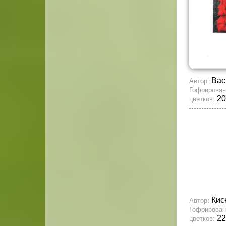
Вас
Автор:
Гофрирован
20
цветков:
Кис
Автор:
Гофрирован
22
цветков: