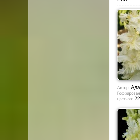
Ада
Автор:
Гофрирован
22
цветков: