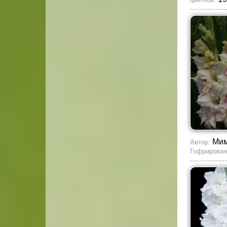
Мим
Автор:
Гофрирован