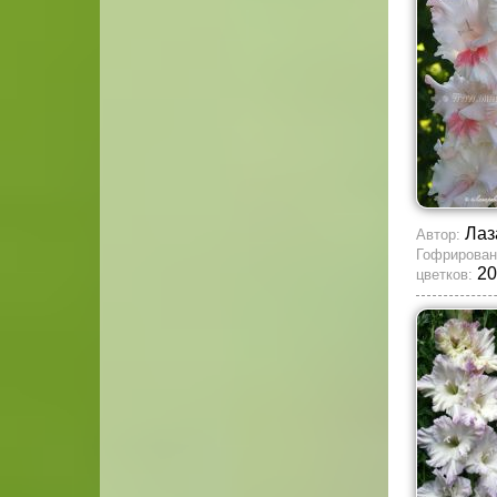
Лаз
Автор:
Гофрирован
20
цветков: