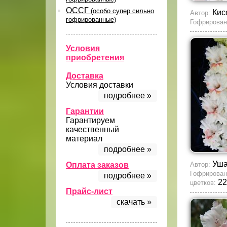
ОССГ
(особо супер сильно
Кис
Автор:
гофрированные)
Гофрирован
Условия
приобретения
Доставка
Условия доставки
подробнее »
Гарантии
Гарантируем
качественный
материал
подробнее »
Уша
Оплата заказов
Автор:
Гофрирован
подробнее »
22
цветков:
Прайс-лист
скачать »