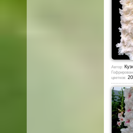
Куз
Автор:
Гофрирован
20
цветков: