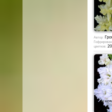
Гро
Автор:
Гофрирован
20
цветков: