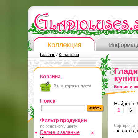
Коллекция
Информац
Главная
/
Коллекция
Глад
Корзина
купит
Ваша корзина пуста
Белые и з
Поиск
Найдено: 
1
2
Фильтр продукции
Сортировать
по основному цвету
по дате д
Белые и зеленые
x