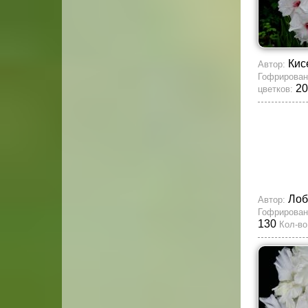
Кис
Автор:
Гофрирован
20
цветков:
Лоб
Автор:
Гофрирован
130
Кол-во