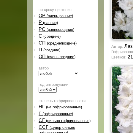
по сроку цветения
ОР
(очень ранние)
Р
(ранние)
РС
(раннесредние)
С
(средние)
СП
(среднепоздние)
Лаз
Автор:
П
(поздние)
Гофрирован
ОП
21
(очень поздние)
цветков:
автор
год интродукции
степень гофрированности
НГ
(не гофрированные)
Г
(гофрированные)
СГ
(сильно гофрированные)
ССГ
(супер сильно
гофрированные)