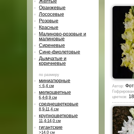
Желтые
Оранжевые
Лососевые
Розовые
Красные
Малиново-розовые и
малиновые
Сиреневые
Сине-фиолетовые
Дымчатые и
коричневые
по размеру
миниатюрные
Фот
< 6,4 см
Автор:
Гофрирован
мелкоцветные
18
цветков:
6,4-8,9 см
среднецветковые
8,9-11,4 см
крупноцветковые
11,4-14,0 см
гигантские
>14,0 см