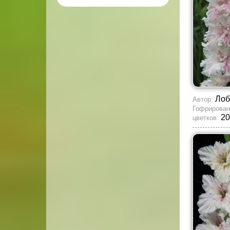
Лоб
Автор:
Гофрирован
20
цветков: