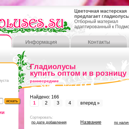
Цветочная мастерская
предлагает гладиолусы
Отборный материал
адаптированный к Подм
Информация
Контакты
Гладиолусы
купить оптом и в розницу
пуста
раннесредние
Найдено: 166
1
2
3
4
вперед »
ии
Сортировать:
Название
по дате добавления
по нали