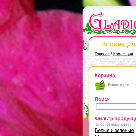
Коллекция
Главная
/
Коллекция
Корзина
Ваша корзина 
Поиск
Фильтр продукц
по основному цвету
Белые и зеленые