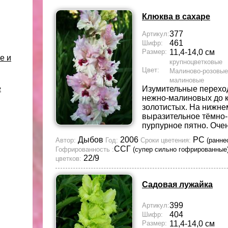
Клюква в сахаре
377
Артикул:
461
Шифр:
Размер:
11,4-14,0 см
е и
крупноцветковые
Цвет:
Малиново-розовые
малиновые
е
Изумительные перехо
нежно-малиновых до 
золотистых. На нижне
выразительное тёмно
пурпурное пятно. Очен
Дыбов
2006
РС
Автор:
Год:
Сроки цветения:
(ранне
ССГ
Гофрированность :
(супер сильно гофрированные
22/9
цветков:
Садовая лужайка
399
Артикул:
404
Шифр:
Размер:
11,4-14,0 см