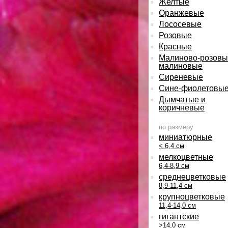
Желтые
Оранжевые
Лососевые
Розовые
Красные
Малиново-розовы
малиновые
Сиреневые
Сине-фиолетовы
Дымчатые и
коричневые
по размеру
миниатюрные
< 6,4 см
мелкоцветные
6,4-8,9 см
среднецветковые
8,9-11,4 см
крупноцветковые
11,4-14,0 см
гигантские
>14,0 см