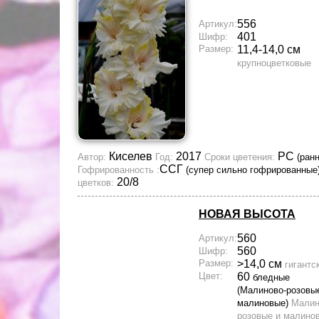
556
Артикул:
401
Шифр:
Размер:
11,4-14,0 см
крупноцветковые
Киселев
2017
РС
Автор:
Год:
Сроки цветения:
(ран
ССГ
Гофрированность :
(супер сильно гофрированные
20/8
цветков:
НОВАЯ ВЫСОТА
560
Артикул:
560
Шифр:
Размер:
>14,0 см
гигантс
Цвет:
60
бледные
(Малиново-розовы
малиновые)
Малин
розовые и малино