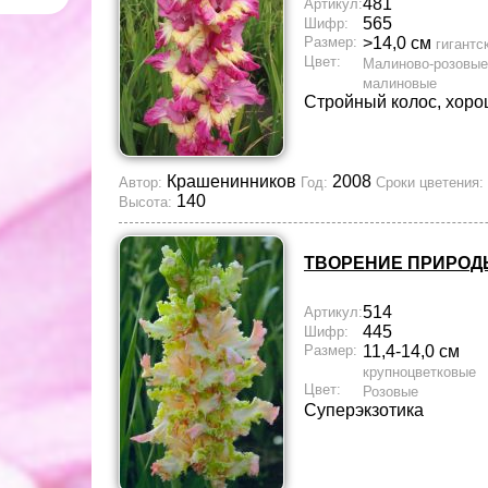
481
Артикул:
565
Шифр:
Размер:
>14,0 см
гигантс
Цвет:
Малиново-розовые
малиновые
Стройный колос, хоро
Крашенинников
2008
Автор:
Год:
Сроки цветения:
140
Высота:
ТВОРЕНИЕ ПРИРОД
514
Артикул:
445
Шифр:
Размер:
11,4-14,0 см
крупноцветковые
Цвет:
Розовые
Суперэкзотика