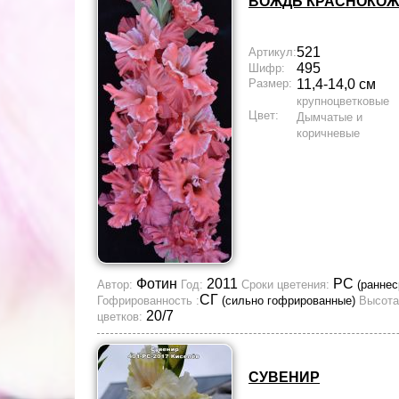
ВОЖДЬ КРАСНОКО
521
Артикул:
495
Шифр:
Размер:
11,4-14,0 см
крупноцветковые
Цвет:
Дымчатые и
коричневые
Фотин
2011
РС
Автор:
Год:
Сроки цветения:
(раннес
СГ
Гофрированность :
(сильно гофрированные)
Высота
20/7
цветков:
СУВЕНИР