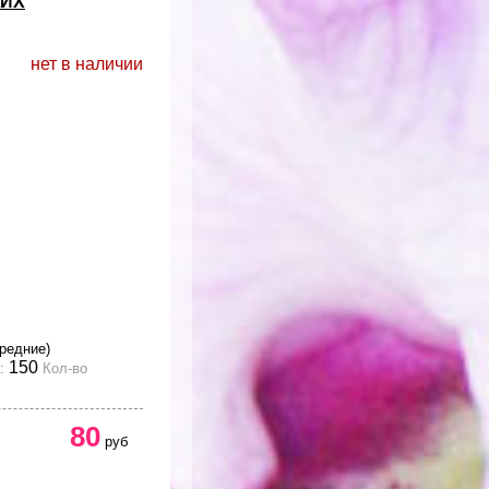
ЖИХ
нет в наличии
редние)
150
:
Кол-во
80
руб