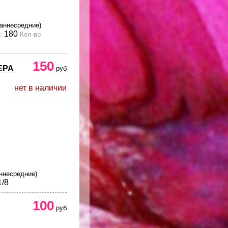
раннесредние)
180
:
Кол-во
150
ЕРА
руб
нет в наличии
ннесредние)
/8
100
руб