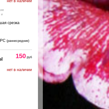
нет в наличии
кие
 и
шая срезка
РС
(раннесредние)
150
руб
Ы
нет в наличии