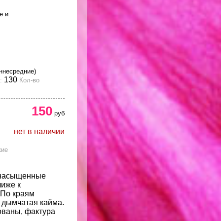
е и
ннесредние)
130
:
Кол-во
150
руб
нет в наличии
кие
 насыщенные
лиже к
 По краям
 дымчатая кайма.
ованы, фактура