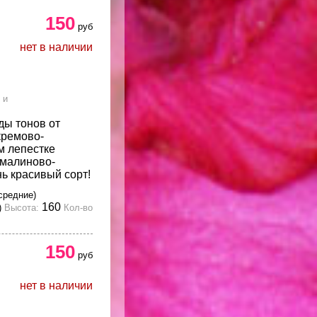
150
руб
нет в наличии
 и
ды тонов от
кремово-
м лепестке
-малиново-
ь красивый сорт!
средние)
160
)
Высота:
Кол-во
150
руб
нет в наличии