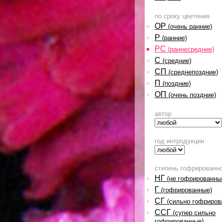
по сроку цветения
ОР
(очень ранние)
Р
(ранние)
РС
(раннесредние)
С
(средние)
СП
(среднепоздние)
П
(поздние)
ОП
(очень поздние)
автор
год интродукции
степень гофрированн
НГ
(не гофрированны
Г
(гофрированные)
СГ
(сильно гофриров
ССГ
(супер сильно
гофрированные)