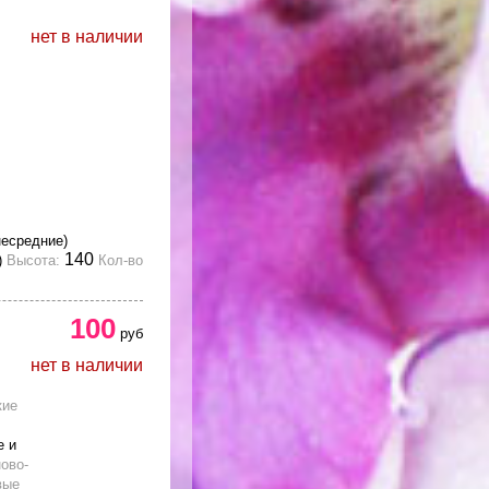
нет в наличии
несредние)
140
)
Высота:
Кол-во
100
руб
нет в наличии
кие
е и
ово-
вые