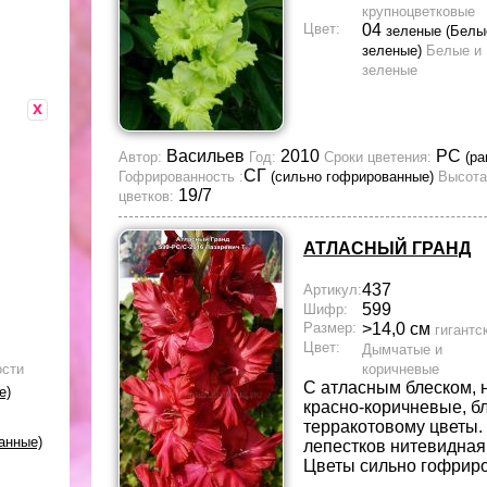
крупноцветковые
Цвет:
04
зеленые (Белы
зеленые)
Белые и
зеленые
x
Васильев
2010
РС
Автор:
Год:
Сроки цветения:
(ра
СГ
Гофрированность :
(сильно гофрированные)
Высота
19/7
цветков:
АТЛАСНЫЙ ГРАНД
437
Артикул:
599
Шифр:
Размер:
>14,0 см
гигантс
Цвет:
Дымчатые и
ости
коричневые
С атласным блеском,
е)
красно-коричневые, б
терракотовому цветы.
анные)
лепестков нитевидная
Цветы сильно гофрир