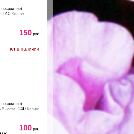
ннесредние)
140
:
Кол-во
150
руб
нет в наличии
ннесредние)
140
)
Высота:
Кол-во
100
руб