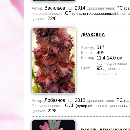
Васильев
2014
РС
Автор:
Год:
Сроки цветения:
(ра
СГ
Гофрированность :
(сильно гофрированные)
Высота
22/8
цветков:
ДРАКОША
517
Артикул:
495
Шифр:
Размер:
11,4-14,0 см
крупноцветковые
Цвет:
95
Дымчатые и
коричневые
Лобазнов
2012
РС
Автор:
Год:
Сроки цветения:
(ра
ССГ
Гофрированность :
(супер сильно гофрированные
22/8
цветков: