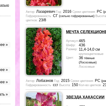
сильно
Лазаревич
2016
РС
Автор:
Год:
Сроки цветения:
(
СГ
Гофрированность :
(сильно гофрированные)
Высота
23/8
цветков:
МЕЧТА СЕЛЕКЦИОН
465
Артикул:
ее »
436
Шифр:
Размер:
11,4-14,0 см
крупноцветковые
Цвет:
36
тёмные
(Лососевые)
Лососевые
ее »
Лобазнов
2015
РС
Автор:
Год:
Сроки цветения:
(ра
ее »
ссг
150
21
Гофрированность :
Высота:
Кол-во цветков:
ать »
ЗВЕЗДА ХАКАССИИ