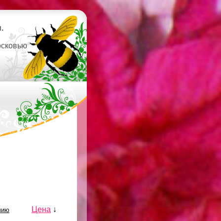
.
осковью
Цена
↓
чию