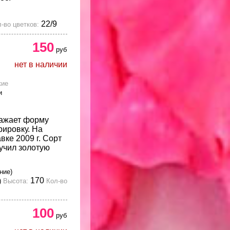
22/9
-во цветков:
150
руб
нет в наличии
кие
и
ражает форму
рировку. На
ке 2009 г. Сорт
учил золотую
ние)
170
)
Высота:
Кол-во
100
руб