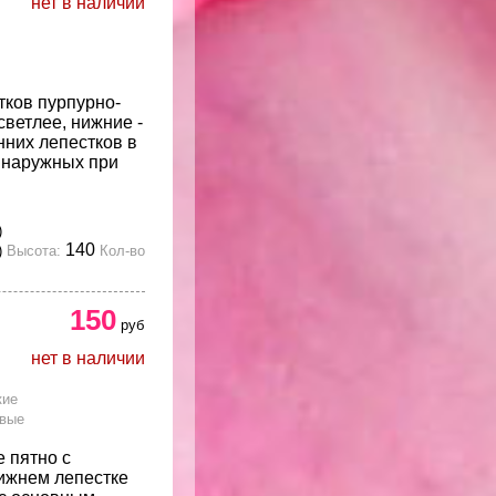
нет в наличии
тков пурпурно-
светлее, нижние -
нних лепестков в
 наружных при
)
140
)
Высота:
Кол-во
150
руб
нет в наличии
кие
овые
 пятно с
ижнем лепестке