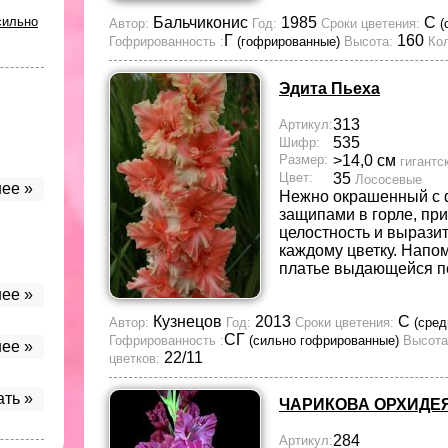
сильно
Бальчиконис
1985
С
Автор:
Год:
Сроки цветения:
(
Г
160
Гофрированность :
(гофрированные)
Высота:
Кол
Эдита Пьеха
313
Артикул:
535
Шифр:
Размер:
>14,0 см
гигантс
Цвет:
35
Лососевые
ее »
Нежно окрашенный с
защипами в горле, п
целостность и вырази
каждому цветку. Напо
платье выдающейся п
ее »
Кузнецов
2013
С
Автор:
Год:
Сроки цветения:
(сред
СГ
Гофрированность :
(сильно гофрированные)
Высота
ее »
22/11
цветков:
ать »
ЧАРИКОВА ОРХИДЕ
284
Артикул: