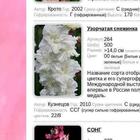
Крото
2002
С
Автор:
Год:
Сроки цветения:
(средние)
Г
170
Гофрированность :
(гофрированные)
Высота:
Кол
Узорчатая снежинка
264
Артикул:
500
Шифр:
Размер:
>14,0 см
гигантс
Цвет:
00
белые (Белые 
зеленые)
Белые и
зеленые
Название сорта отоб
цветка и его супергоф
Международной выстав
впервые в России пол
медаль.
Кузнецов
2010
С
Автор:
Год:
Сроки цветения:
(сред
ССГ
Гофрированность :
(супер сильно гофрированные
22/8
цветков:
СОНГ