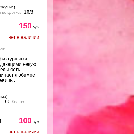
средние)
16/8
-во цветков:
150
руб
нет в наличии
кие
 фактурными
ридающими некую
тельность
минает любимое
евицы.
ние)
160
:
Кол-во
100
Я
руб
нет в наличии