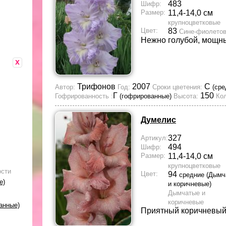
483
Шифр:
Размер:
11,4-14,0 см
крупноцветковые
Цвет:
83
Сине-фиолето
Нежно голубой, мощн
x
Трифонов
2007
С
Автор:
Год:
Сроки цветения:
(сре
Г
150
Гофрированность :
(гофрированные)
Высота:
Кол
Думелис
327
Артикул:
494
Шифр:
Размер:
11,4-14,0 см
крупноцветковые
ости
Цвет:
94
средние (Дымч
е)
и коричневые)
Дымчатые и
коричневые
анные)
Приятный коричневый