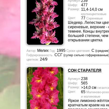
239
Артикул:
477
Шифр:
Размер:
11,4-14,0 см
крупноцветковые
Цвет:
77
Сиреневые
Шедевр. Лепестки цве
сиреневые, верхние - 
темнее. Концы внутре
большей степени, чем
открывании цветка
Мелих
1995
С
Автор:
Год:
Сроки цветения:
(средние
ССГ
Гофрированность :
(супер сильно гофрированные
24/9
цветков:
СОН СТАРАТЕЛЯ
238
Артикул:
565
Шифр:
Размер:
>14,0 см
гигантс
Цвет:
65
Малиново-роз
и малиновые
Яркое лимонно-жёлтое
крапчатым краем на н