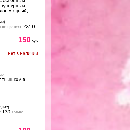
 с основным
-пурпурным
олос мощный,
ие)
22/10
-во цветков:
150
руб
нет в наличии
ые
ятнышком в
дние)
130
:
Кол-во