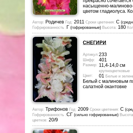
прекрасно сочетается
насыщенно-малиново
цветом гладиолуса. К
Родичев
2011
С
Автор:
Год:
Сроки цветения:
(средн
Г
180
Гофрированность :
(гофрированные)
Высота:
Кол
СНЕГИРИ
233
Артикул:
401
Шифр:
Размер:
11,4-14,0 см
крупноцветковые
Цвет:
01
Белые и зелен
Белый с малиновым п
салатной окантовке
Трифонов
2009
С
Автор:
Год:
Сроки цветения:
(сре
СГ
Гофрированность :
(сильно гофрированные)
Высота
20/9
цветков: