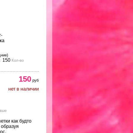
-
ка
дние)
150
:
Кол-во
150
руб
нет в наличии
овые
етки как будто
, образуя
ос.