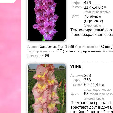
476
Шифр:
Размер:
11,4-14,0 см
крупноцветковые
Цвет:
76
тёмные
(Сиреневые)
Сиреневые
Темно-сиреневый сорт
шедевр,красивая срез
Коваржик
1989
С
Автор:
Год:
Сроки цветения:
(сре
СГ
Гофрированность :
(сильно гофрированные)
Высота
23/9
цветков:
УНИК
268
Артикул:
363
Шифр:
Размер:
8,9-11,4 см
среднецветковые
Цвет:
63
Малиново-роз
и малиновые
Прекрасная срезка. Цв
врастают друг в друга
стройный плотный кол