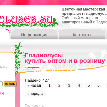
Цветочная мастерская
предлагает гладиолусы
Отборный материал
адаптированный к Подм
Информация
Контакты
Гладиолусы
купить оптом и в розницу
пуста
средние
Найдено: 427
« назад
1
2
3
4
5
6
ии
вперед »
Сортировать: