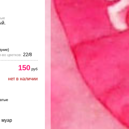
вые
ый.
дние)
22/8
-во цветков:
150
руб
нет в наличии
атые
 муар