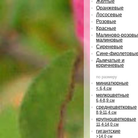
Желтые
Оранжевые
Лососевые
Розовые
Красные
Малиново-розовы
малиновые
Сиреневые
Сине-фиолетовы
Дымчатые и
коричневые
по размеру
миниатюрные
< 6,4 см
мелкоцветные
6,4-8,9 см
среднецветковые
8,9-11,4 см
крупноцветковые
11,4-14,0 см
гигантские
>14,0 см