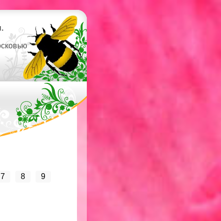
.
осковью
7
8
9