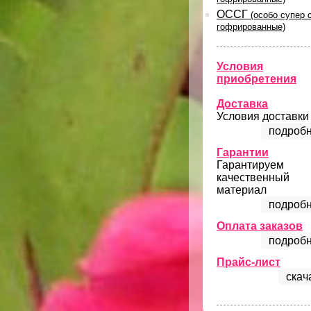
ОССГ
(особо супер 
гофрированные)
Условия
приобретения
Доставка
Условия доставки
подробн
Гарантии
Гарантируем
качественный
материал
подробн
Оплата заказов
подробн
Прайс-лист
скач