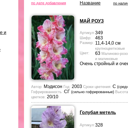
Название
по дате добавления
по нали
МАЙ РОУЗ
е и
349
Артикул:
463
Шифр:
Размер:
11,4-14,0 см
крупноцветковые
е
Цвет:
63
Малиново-роз
и малиновые
Очень стройный и оче
Мэдисон
2003
С
Автор:
Год:
Сроки цветения:
(сред
СГ
Гофрированность :
(сильно гофрированные)
Высота
20/10
цветков:
Голубая метель
328
Артикул: