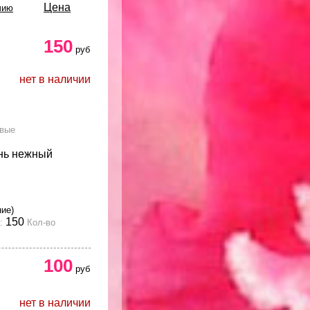
Цена
чию
150
руб
нет в наличии
овые
нь нежный
ние)
150
:
Кол-во
100
руб
нет в наличии