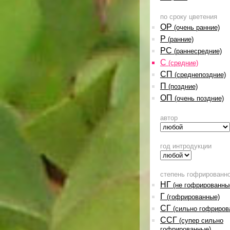
по сроку цветения
ОР
(очень ранние)
Р
(ранние)
РС
(раннесредние)
С
(средние)
СП
(среднепоздние)
П
(поздние)
ОП
(очень поздние)
автор
год интродукции
степень гофрированн
НГ
(не гофрированны
Г
(гофрированные)
СГ
(сильно гофриров
ССГ
(супер сильно
гофрированные)